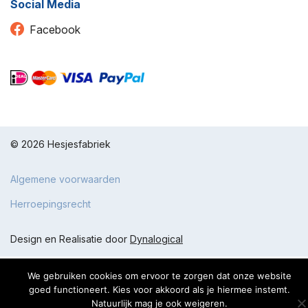
Social Media
Facebook
© 2026 Hesjesfabriek
Algemene voorwaarden
Herroepingsrecht
Design en Realisatie door
Dynalogical
De waardering van www.loopladders.nl bij
WebwinkelKeur Reviews
We gebruiken cookies om ervoor te zorgen dat onze website
is 8.9/10 gebaseerd op 1307 reviews.
goed functioneert. Kies voor akkoord als je hiermee instemt.
Natuurlijk mag je ook weigeren.