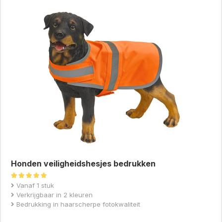
Honden veiligheidshesjes bedrukken
Gewaardeerd
Vanaf 1 stuk
5.00
Verkrijgbaar in 2 kleuren
uit 5
Bedrukking in haarscherpe fotokwaliteit