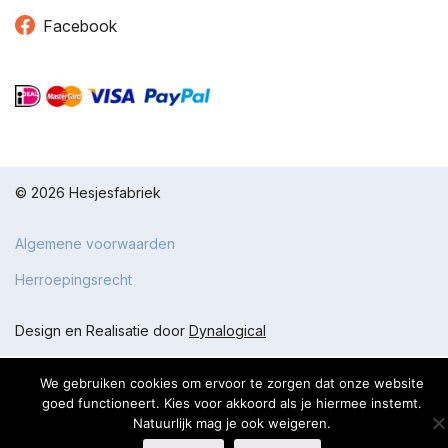
Facebook
© 2026 Hesjesfabriek
Algemene voorwaarden
Herroepingsrecht
Design en Realisatie door
Dynalogical
De waardering van www.loopladders.nl bij
WebwinkelKeur Reviews
We gebruiken cookies om ervoor te zorgen dat onze website
is 8.9/10 gebaseerd op 1307 reviews.
goed functioneert. Kies voor akkoord als je hiermee instemt.
Natuurlijk mag je ook weigeren.