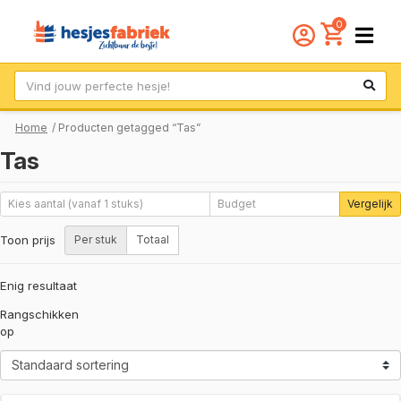
0
Zoek
Home
/ Producten getagged “Tas”
Tas
Vergelijk
Toon prijs
Per stuk
Totaal
Enig resultaat
Rangschikken
op