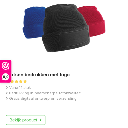
Mutsen bedrukken met logo
8,9
Gewaardeerd
Vanaf 1 stuk
5.00
uit 5
Bedrukking in haarscherpe fotokwaliteit
Gratis digitaal ontwerp en verzending
Bekijk product