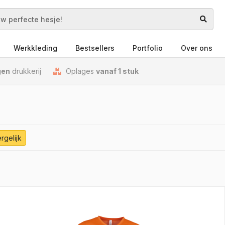
Werkkleding
Bestsellers
Portfolio
Over ons
gen
drukkerij
Oplages
vanaf 1 stuk
rgelijk