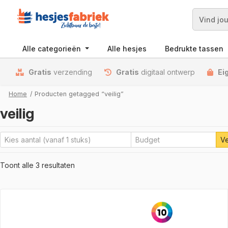
Zoek
Alle categorieën
Alle hesjes
Bedrukte tassen
Gratis
verzending
Gratis
digitaal ontwerp
Ei
Home
/ Producten getagged “veilig”
veilig
Ve
Toont alle 3 resultaten