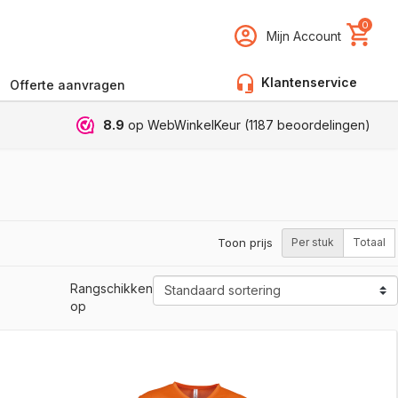
0
Mijn Account
Klantenservice
Offerte aanvragen
8.9
op WebWinkelKeur (
1187
beoordelingen)
Toon prijs
Per stuk
Totaal
Rangschikken
op