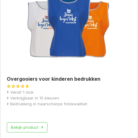
Overgooiers voor kinderen bedrukken
Gewaardeerd
Vanaf 1 stuk
5.00
Verkrijgbaar in 15 kleuren
uit 5
Bedrukking in haarscherpe fotokwaliteit
Bekijk product