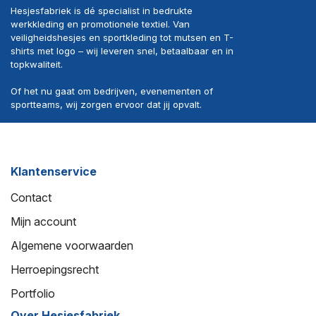
Hesjesfabriek is dé specialist in bedrukte
werkkleding en promotionele textiel. Van
veiligheidshesjes en sportkleding tot mutsen en T-
shirts met logo – wij leveren snel, betaalbaar en in
topkwaliteit.
Of het nu gaat om bedrijven, evenementen of
sportteams, wij zorgen ervoor dat jij opvalt.
Klantenservice
Contact
Mijn account
Algemene voorwaarden
Herroepingsrecht
Portfolio
Over Hesjesfabriek