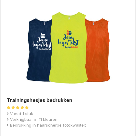
Trainingshesjes bedrukken
Gewaardeerd
Vanaf 1 stuk
4.92
Verkrijgbaar in 11 kleuren
uit 5
Bedrukking in haarscherpe fotokwaliteit