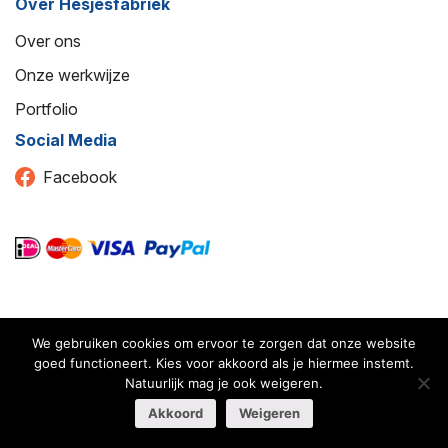
Over Hesjesfabriek
Over ons
Onze werkwijze
Portfolio
Social Media
Facebook
We gebruiken cookies om ervoor te zorgen dat onze website
© 2026 Hesjesfabriek
goed functioneert. Kies voor akkoord als je hiermee instemt.
Natuurlijk mag je ook weigeren.
Algemene voorwaarden
Akkoord
Weigeren
Herroepingsrecht