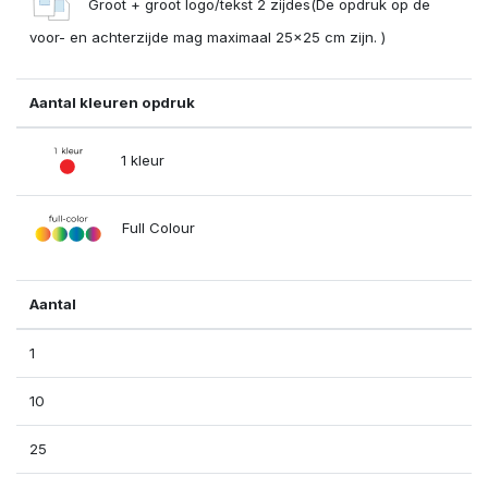
Groot + groot logo/tekst 2 zijdes(De opdruk op de
voor- en achterzijde mag maximaal 25x25 cm zijn. )
Aantal kleuren opdruk
1 kleur
Full Colour
Aantal
1
10
25