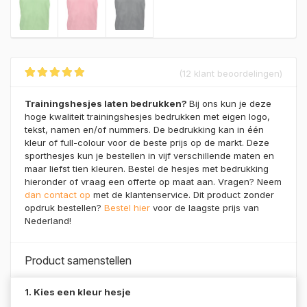
(
12
klant beoordelingen)
Gewaardeerd
12
4.92
op 5
Trainingshesjes laten bedrukken?
Bij ons kun je deze
gebaseerd op
klant
hoge kwaliteit trainingshesjes bedrukken met eigen logo,
waarderingen
tekst, namen en/of nummers. De bedrukking kan in één
kleur of full-colour voor de beste prijs op de markt. Deze
sporthesjes kun je bestellen in vijf verschillende maten en
maar liefst tien kleuren. Bestel de hesjes met bedrukking
hieronder of vraag een offerte op maat aan. Vragen? Neem
dan contact op
met de klantenservice. Dit product zonder
opdruk bestellen?
Bestel hier
voor de laagste prijs van
Nederland!
Product samenstellen
1. Kies een kleur hesje