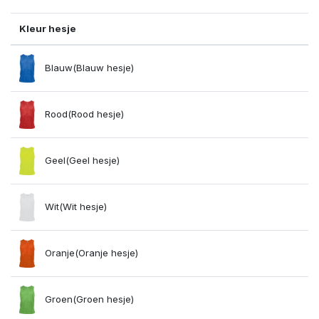
Kleur hesje
Blauw(Blauw hesje)
Rood(Rood hesje)
Geel(Geel hesje)
Wit(Wit hesje)
Oranje(Oranje hesje)
Groen(Groen hesje)