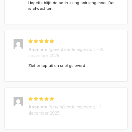
Hopelijk blijft de bedrukking ook lang mooi. Dat
is afwachten.
Gewaardeerd
5
Anoniem
(geverifieerde eigenaar)
–
25
uit 5
november 2025
Ziet er top uit en snel geleverd
Gewaardeerd
5
Anoniem
(geverifieerde eigenaar)
–
1
uit 5
december 2025