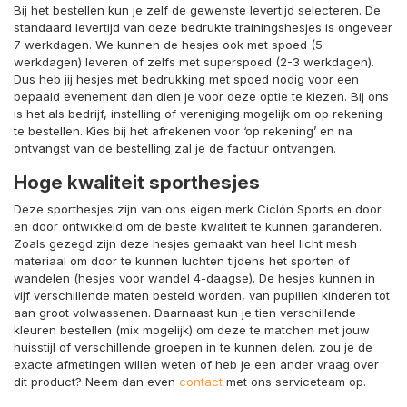
Bij het bestellen kun je zelf de gewenste levertijd selecteren. De
standaard levertijd van deze bedrukte trainingshesjes is ongeveer
7 werkdagen. We kunnen de hesjes ook met spoed (5
werkdagen) leveren of zelfs met superspoed (2-3 werkdagen).
Dus heb jij hesjes met bedrukking met spoed nodig voor een
bepaald evenement dan dien je voor deze optie te kiezen. Bij ons
is het als bedrijf, instelling of vereniging mogelijk om op rekening
te bestellen. Kies bij het afrekenen voor ‘op rekening’ en na
ontvangst van de bestelling zal je de factuur ontvangen.
Hoge kwaliteit sporthesjes
Deze sporthesjes zijn van ons eigen merk Ciclón Sports en door
en door ontwikkeld om de beste kwaliteit te kunnen garanderen.
Zoals gezegd zijn deze hesjes gemaakt van heel licht mesh
materiaal om door te kunnen luchten tijdens het sporten of
wandelen (hesjes voor wandel 4-daagse). De hesjes kunnen in
vijf verschillende maten besteld worden, van pupillen kinderen tot
aan groot volwassenen. Daarnaast kun je tien verschillende
kleuren bestellen (mix mogelijk) om deze te matchen met jouw
huisstijl of verschillende groepen in te kunnen delen. zou je de
exacte afmetingen willen weten of heb je een ander vraag over
dit product? Neem dan even
contact
met ons serviceteam op.