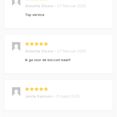
Gewaardeerd
5
Annette Visser
–
27 februari 2025
uit 5
Top service
Gewaardeerd
5
Annette Visser
–
27 februari 2025
uit 5
Ik ga voor de bol.com kaart!
Gewaardeerd
5
Jente Samson
–
31 maart 2025
uit 5