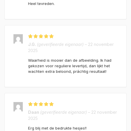
Heel tevreden.
Gewaardeerd
5
J.G.
(geverifieerde eigenaar)
–
22 november
uit 5
2025
Waarheid is mooier dan de afbeelding. Ik had
gekozen voor reguliere levertijd, dan lijkt het
wachten extra beloond, práchtig resultaat!
Gewaardeerd
Daan
(geverifieerde eigenaar)
–
22 november
4
uit 5
2025
Erg blij met de bedrukte hesjes!!