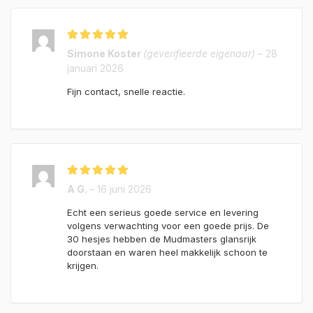
Gewaardeerd
5
Simone Koster
(geverifieerde eigenaar)
–
28
uit 5
januari 2026
Fijn contact, snelle reactie.
Gewaardeerd
5
A G.
–
16 juni 2026
uit 5
Echt een serieus goede service en levering
volgens verwachting voor een goede prijs. De
30 hesjes hebben de Mudmasters glansrijk
doorstaan en waren heel makkelijk schoon te
krijgen.