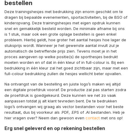
bestellen
Deze trainingshesjes met bedrukking zijn enorm geschikt om te
dragen bij bepaalde evenementen, sportactiviteiten, bij de BSO of
kinderopvang. Deze trainingshesjes met eigen opdruk kunnen
snel en gemakkelijk besteld worden. De minimale afname bij ons
is 1 stuk, maar ook een grote oplage bestellen is geen enkel
probleem. Hierbij geldt, hoe groter het aantal hesjes hoe lager de
stuksprijs wordt. Wanneer je het gewenste aantal invult zul je
automatisch de betreffende prijs zien. Tevens moet je in het
proces aangeven op welke positie(s) de sporthesjes bedrukt
moeten worden en of dat in één kleur of in full-colour is. Bij een
bedrukking in één kleur zal het goed zichtbaar zijn, maar met een
full-colour bedrukking zullen de hesjes wellicht beter opvallen.
Na ontvangst van de bestelling en juiste logo’s maken wij altijd
een digitale proefdruk vooraf. De productie zal pas starten zodra
de proefdruk is goedgekeurd. Deze kunnen we net zo vaak
aanpassen totdat jij alt klant tevreden bent. De te bedrukken
logo’s ontvangen wij graag als vector bestanden voor het beste
resultaat, dus bij voorkeur als .PDF, .EPS of .AI bestanden. Heb je
hier vragen over? Neem dan gewoon even
contact
met ons op!
Erg snel geleverd en op rekening bestellen