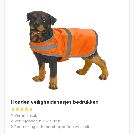
Honden veiligheidshesjes bedrukken
Gewaardeerd
Vanaf 1 stuk
5.00
Verkrijgbaar in 2 kleuren
uit 5
Bedrukking in haarscherpe fotokwaliteit