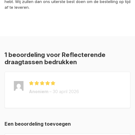
hebt. Wij zullen dan ons uiterste best doen om de bestelling op tijd
af te leveren.
1 beoordeling voor
Reflecterende
draagtassen bedrukken
Gewaardeerd
5
Anoniem
–
30 april 2026
uit 5
Een beoordeling toevoegen