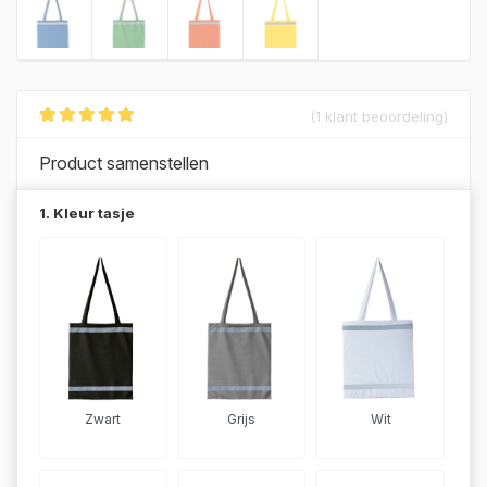
(
1
klant beoordeling)
Gewaardeerd
1
5.00
op 5
Product samenstellen
gebaseerd op
klant
waardering
1. Kleur tasje
Zwart
Grijs
Wit