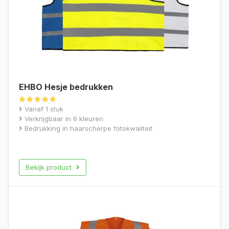
EHBO Hesje bedrukken
Gewaardeerd
Vanaf 1 stuk
5.00
Verkrijgbaar in 6 kleuren
uit 5
Bedrukking in haarscherpe fotokwaliteit
Bekijk product