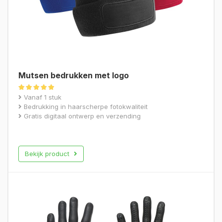
Mutsen bedrukken met logo
Gewaardeerd
Vanaf 1 stuk
5.00
Bedrukking in haarscherpe fotokwaliteit
uit 5
Gratis digitaal ontwerp en verzending
Bekijk product