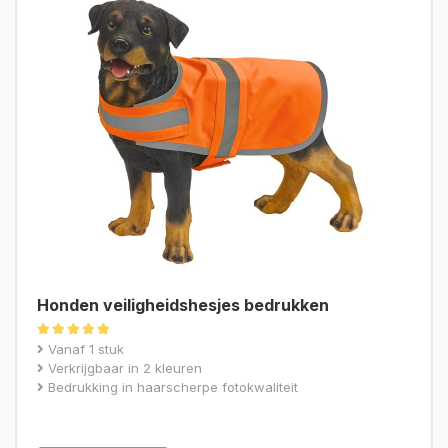
Honden veiligheidshesjes bedrukken
Gewaardeerd
Vanaf 1 stuk
5.00
Verkrijgbaar in 2 kleuren
uit 5
Bedrukking in haarscherpe fotokwaliteit