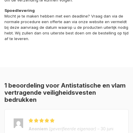
Spoedlevering
Mocht je te maken hebben met een deadline? Vraag dan via de
normale procedure een offerte aan via onze website en vermeldt
bij deze aanvraag de datum waarop u de producten uiterlijk nodig
hebt. Wij zullen dan ons uiterste best doen om de bestelling op tijd
af te leveren.
1 beoordeling voor
Antistatische en vlam
vertragende veiligheidsvesten
bedrukken
Gewaardeerd
5
Anoniem
(geverifieerde eigenaar)
–
30 juni
uit 5