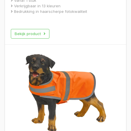
Vanaf 1 stuk
5.00
Verkrijgbaar in 13 kleuren
uit 5
Bedrukking in haarscherpe fotokwaliteit
Bekijk product