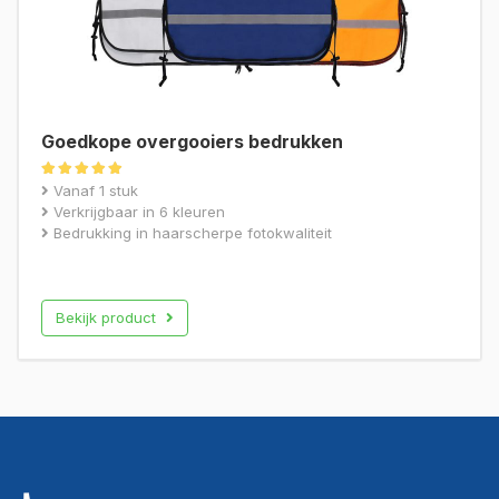
Goedkope overgooiers bedrukken
Gewaardeerd
Vanaf 1 stuk
5.00
Verkrijgbaar in 6 kleuren
uit 5
Bedrukking in haarscherpe fotokwaliteit
Bekijk product