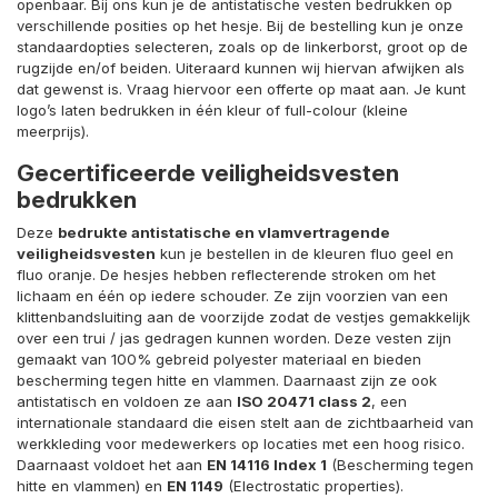
openbaar. Bij ons kun je de antistatische vesten bedrukken op
verschillende posities op het hesje. Bij de bestelling kun je onze
standaardopties selecteren, zoals op de linkerborst, groot op de
rugzijde en/of beiden. Uiteraard kunnen wij hiervan afwijken als
dat gewenst is. Vraag hiervoor een offerte op maat aan. Je kunt
logo’s laten bedrukken in één kleur of full-colour (kleine
meerprijs).
Gecertificeerde veiligheidsvesten
bedrukken
Deze
bedrukte antistatische en vlamvertragende
veiligheidsvesten
kun je bestellen in de kleuren fluo geel en
fluo oranje. De hesjes hebben reflecterende stroken om het
lichaam en één op iedere schouder. Ze zijn voorzien van een
klittenbandsluiting aan de voorzijde zodat de vestjes gemakkelijk
over een trui / jas gedragen kunnen worden. Deze vesten zijn
gemaakt van 100% gebreid polyester materiaal en bieden
bescherming tegen hitte en vlammen. Daarnaast zijn ze ook
antistatisch en voldoen ze aan
ISO 20471 class 2
, een
internationale standaard die eisen stelt aan de zichtbaarheid van
werkkleding voor medewerkers op locaties met een hoog risico.
Daarnaast voldoet het aan
EN 14116 Index 1
(Bescherming tegen
hitte en vlammen) en
EN 1149
(Electrostatic properties).