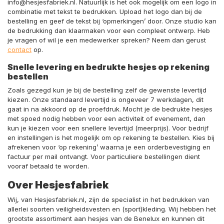
info@hesjesfabriek.nl. Natuurlijk is het ook mogelijk om een logo in
combinatie met tekst te bedrukken. Upload het logo dan bij de
bestelling en geef de tekst bij ‘opmerkingen’ door. Onze studio kan
de bedrukking dan klaarmaken voor een compleet ontwerp. Heb
je vragen of wil je een medewerker spreken? Neem dan gerust
contact
op.
Snelle levering en bedrukte hesjes op rekening
bestellen
Zoals gezegd kun je bij de bestelling zelf de gewenste levertijd
kiezen. Onze standaard levertijd is ongeveer 7 werkdagen, dit
gaat in na akkoord op de proefdruk. Mocht je de bedrukte hesjes
met spoed nodig hebben voor een activiteit of evenement, dan
kun je kiezen voor een snellere levertijd (meerprijs). Voor bedrijf
en instellingen is het mogelijk om op rekening te bestellen. Kies bij
afrekenen voor ‘op rekening’ waarna je een orderbevestiging en
factuur per mail ontvangt. Voor particuliere bestellingen dient
vooraf betaald te worden.
Over Hesjesfabriek
Wij, van Hesjesfabriek.nl, zijn de specialist in het bedrukken van
allerlei soorten veiligheidsvesten en (sport)kleding. Wij hebben het
grootste assortiment aan hesjes van de Benelux en kunnen dit