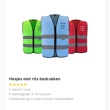
Hesjes met rits bedrukken
Gewaardeerd
Vanaf 1 stuk
4.88
Verkrijgbaar in 15 kleuren
uit 5
Bedrukking in haarscherpe fotokwaliteit