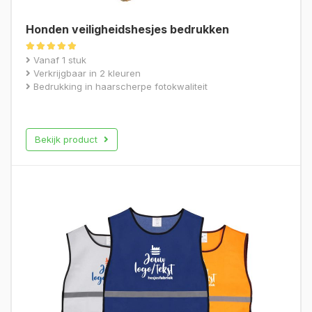
Honden veiligheidshesjes bedrukken
Gewaardeerd
Vanaf 1 stuk
5.00
Verkrijgbaar in 2 kleuren
uit 5
Bedrukking in haarscherpe fotokwaliteit
Bekijk product