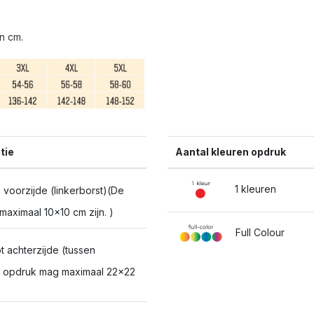
n cm.
tie
Aantal kleuren opdruk
1 kleuren
 voorzijde (linkerborst)(De
aximaal 10x10 cm zijn. )
Full Colour
 achterzijde (tussen
De opdruk mag maximaal 22x22