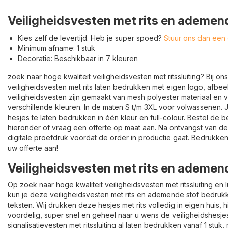
Veiligheidsvesten met rits en ademen
Kies zelf de levertijd. Heb je super spoed?
Stuur ons dan een 
Minimum afname: 1 stuk
Decoratie: Beschikbaar in 7 kleuren
zoek naar hoge kwaliteit veiligheidsvesten met ritssluiting? Bij o
veiligheidsvesten met rits laten bedrukken met eigen logo, afbee
veiligheidsvesten zijn gemaakt van mesh polyester materiaal en v
verschillende kleuren. In de maten S t/m 3XL voor volwassenen.
hesjes te laten bedrukken in één kleur en full-colour. Bestel de 
hieronder of vraag een offerte op maat aan. Na ontvangst van de
digitale proefdruk voordat de order in productie gaat. Bedrukken 
uw offerte aan!
Veiligheidsvesten met rits en ademen
Op zoek naar hoge kwaliteit veiligheidsvesten met ritssluiting en 
kun je deze veiligheidsvesten met rits en ademende stof bedruk
teksten. Wij drukken deze hesjes met rits volledig in eigen huis, 
voordelig, super snel en geheel naar u wens de veiligheidshesj
signalisatievesten met ritssluiting al laten bedrukken vanaf 1 stu