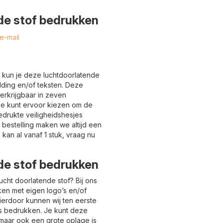
de stof bedrukken
e-mail
ns kun je deze luchtdoorlatende
lding en/of teksten. Deze
erkrijgbaar in zeven
 Je kunt ervoor kiezen om de
bedrukte veiligheidshesjes
 bestelling maken we altijd een
kan al vanaf 1 stuk, vraag nu
de stof bedrukken
lucht doorlatende stof? Bij ons
ken met eigen logo’s en/of
hierdoor kunnen wij ten eerste
es bedrukken. Je kunt deze
k, maar ook een grote oplage is