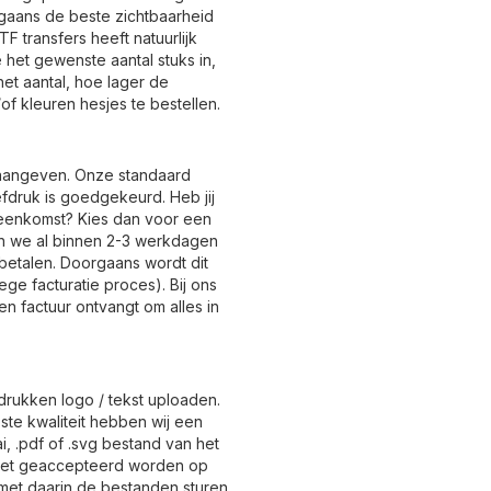
gaans de beste zichtbaarheid
F transfers heeft natuurlijk
e het gewenste aantal stuks in,
het aantal, hoe lager de
of kleuren hesjes te bestellen.
d aangeven. Onze standaard
fdruk is goedgekeurd. Heb jij
eenkomst? Kies dan voor een
nen we al binnen 2-3 werkdagen
 betalen. Doorgaans wordt dit
e facturatie proces). Bij ons
en factuur ontvangt om alles in
edrukken logo / tekst uploaden.
te kwaliteit hebben wij een
i, .pdf of .svg bestand van het
niet geaccepteerd worden op
je met daarin de bestanden sturen