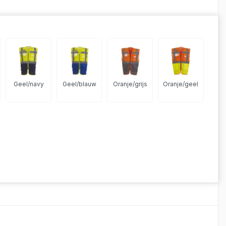
Geel/navy
Geel/blauw
Oranje/grijs
Oranje/geel