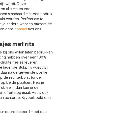
ijs wordt. Deze
n en alle maten voor
unnen standaard met een opdruk
rukt worden. Perfect om te
Heb je andere wensen omtrent de
 dan eens
contact
met ons
sjes met rits
 bij ons willen laten bedrukken
kking hebben over een 100%
drukte hesjes leveren.
 lager de stukprijs wordt. Bij
n daarna de gewenste positie
p de rechterborst (onder
f op beide plaatsen. Heb je
robleem, dan kun je de
n offerte op maat. Het is ook
n achterop. Bijvoorbeeld een
olour geproduceerd moet gaan