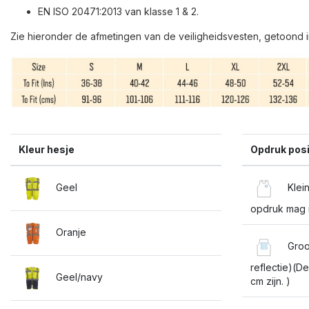
EN ISO 20471:2013 van klasse 1 & 2.
Zie hieronder de afmetingen van de veiligheidsvesten, getoond i
Kleur hesje
Opdruk posi
Geel
Klein
opdruk mag m
Oranje
Groot
reflectie)(
Geel/navy
cm zijn. )