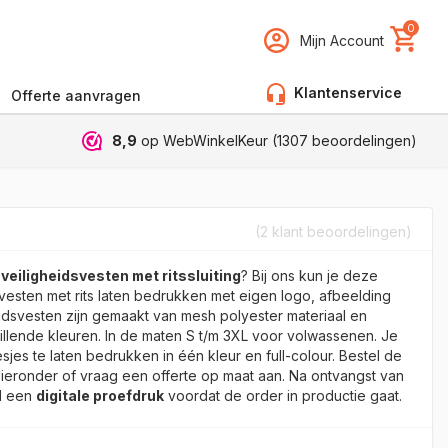
0
Mijn Account
Klantenservice
Offerte aanvragen
8,9
op WebWinkelKeur (
1307
beoordelingen)
(
2
klant beoordelingen)
t
veiligheidsvesten met ritssluiting
? Bij ons kun je deze
vesten met rits laten bedrukken met eigen logo, afbeelding
eidsvesten zijn gemaakt van mesh polyester materiaal en
illende kleuren. In de maten S t/m 3XL voor volwassenen. Je
jes te laten bedrukken in één kleur en full-colour. Bestel de
hieronder of vraag een offerte op maat aan. Na ontvangst van
jd een
digitale proefdruk
voordat de order in productie gaat.