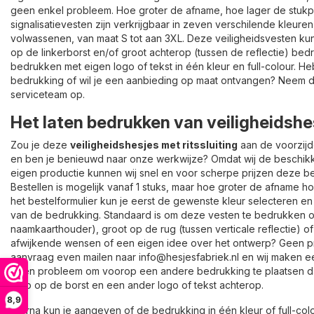
geen enkel probleem. Hoe groter de afname, hoe lager de stukpr
signalisatievesten zijn verkrijgbaar in zeven verschilende kleure
volwassenen, van maat S tot aan 3XL. Deze veiligheidsvesten k
op de linkerborst en/of groot achterop (tussen de reflectie) bed
bedrukken met eigen logo of tekst in één kleur en full-colour. 
bedrukking of wil je een aanbieding op maat ontvangen? Neem
serviceteam op.
Het laten bedrukken van veiligheidshe
Zou je deze
veiligheidshesjes met ritssluiting
aan de voorzijde
en ben je benieuwd naar onze werkwijze? Omdat wij de beschi
eigen productie kunnen wij snel en voor scherpe prijzen deze be
Bestellen is mogelijk vanaf 1 stuks, maar hoe groter de afname hoe
het bestelformulier kun je eerst de gewenste kleur selecteren e
van de bedrukking. Standaard is om deze vesten te bedrukken o
naamkaarthouder), groot op de rug (tussen verticale reflectie) o
afwijkende wensen of een eigen idee over het ontwerp? Geen p
aanvraag even mailen naar info@hesjesfabriek.nl en wij maken ee
geen probleem om voorop een andere bedrukking te plaatsen da
logo op de borst en een ander logo of tekst achterop.
8,9
Hierna kun je aangeven of de bedrukking in één kleur of full-c