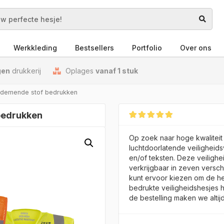
Werkkleding
Bestsellers
Portfolio
Over ons
gen
drukkerij
Oplages
vanaf 1 stuk
 ademende stof bedrukken
 bedrukken
Gewaardeerd
2
4.50
op 5
Op zoek naar hoge kwalitei
gebaseerd op
klant
luchtdoorlatende veiligheids
waarderingen
en/of teksten. Deze veiligh
verkrijgbaar in zeven versch
kunt ervoor kiezen om de hes
bedrukte veiligheidshesjes 
de bestelling maken we alti