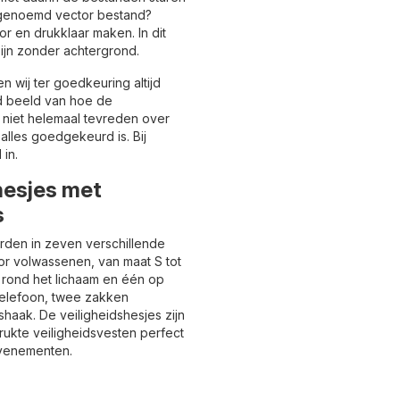
n genoemd vector bestand?
 en drukklaar maken. In dit
zijn zonder achtergrond.
 wij ter goedkeuring altijd
ed beeld van hoe de
g niet helemaal tevreden over
alles goedgekeurd is. Bij
in.
hesjes met
s
rden in zeven verschillende
oor volwassenen, van maat S tot
 rond het lichaam en één op
telefoon, twee zakken
shaak. De veiligheidshesjes zijn
ukte veiligheidsvesten perfect
 evenementen.