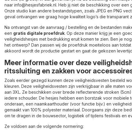
naar info@hesjesfabriek.nl. Heb jij niet de beschikking over ee
Onze studio kan andere bestandstypen, zoals JPEG en PNG vector
geval ontvangen we graag hoge kwaliteit logo’s die transparant 
Na ontvangst van de aanvraag / bestelling en de bestanden maken
een
gratis digitale proefdruk
. Op deze manier krijg je een go
veiligheidshesjes met bedrukking eruit komen te zien. Ben je no
het ontwerp? Dan passen wij de proefdruk moeiteloos aan totdat 
akkoord wordt de productie gestart en gaat de gekozen levertijd 
Meer informatie over deze veiligheids
ritssluiting en zakken voor accessoire
Zoals eerder gezegd kunnen deze veiligheidsvesten besteld wo
kleuren. Deze veiligheidsvesten zijn verkrijgbaar in alle maten v
aan 3XL. Ze beschikken over brede reflecterende stroken (5cm)
iedere schouder. De hesjes hebben een borstzak voor mobiele 
onderaan, een naamkaarthouder (voor functie bijv.) en veiligheid
gemaakt van 100% polyester materiaal. Doorgaans zijn deze bedr
om te dragen in de bouwsector, logistiek of tijdens festivals en
Ze voldoen aan de volgende normering: