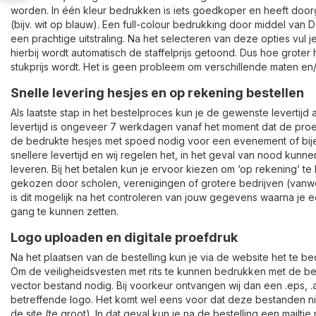
worden. In één kleur bedrukken is iets goedkoper en heeft door
(bijv. wit op blauw). Een full-colour bedrukking door middel van DT
een prachtige uitstraling. Na het selecteren van deze opties vul j
hierbij wordt automatisch de staffelprijs getoond. Dus hoe groter 
stukprijs wordt. Het is geen probleem om verschillende maten en/
Snelle levering hesjes en op rekening bestellen
Als laatste stap in het bestelproces kun je de gewenste levertij
levertijd is ongeveer 7 werkdagen vanaf het moment dat de proe
de bedrukte hesjes met spoed nodig voor een evenement of bij
snellere levertijd en wij regelen het, in het geval van nood kun
leveren. Bij het betalen kun je ervoor kiezen om ‘op rekening’ te
gekozen door scholen, verenigingen of grotere bedrijven (vanweg
is dit mogelijk na het controleren van jouw gegevens waarna je e
gang te kunnen zetten.
Logo uploaden en digitale proefdruk
Na het plaatsen van de bestelling kun je via de website het te b
Om de veiligheidsvesten met rits te kunnen bedrukken met de bes
vector bestand nodig. Bij voorkeur ontvangen wij dan een .eps, .a
betreffende logo. Het komt wel eens voor dat deze bestanden 
de site (te groot). In dat geval kun je na de bestelling een mailt