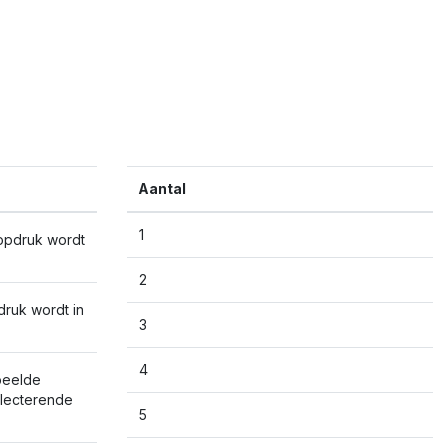
Aantal
1
opdruk wordt
2
ruk wordt in
3
4
beelde
flecterende
5