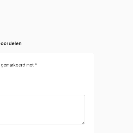
eoordelen
jn gemarkeerd met
*