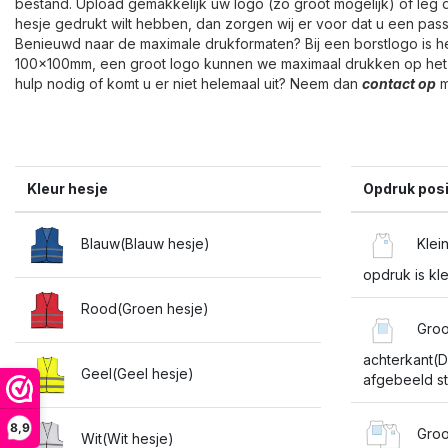
bestand. Upload gemakkelijk uw logo (zo groot mogelijk) of leg du
hesje gedrukt wilt hebben, dan zorgen wij er voor dat u een pass
Benieuwd naar de maximale drukformaten? Bij een borstlogo is h
100x100mm, een groot logo kunnen we maximaal drukken op het
hulp nodig of komt u er niet helemaal uit? Neem dan
contact op
m
Kleur hesje
Opdruk posi
Blauw(Blauw hesje)
Klein
opdruk is kl
Rood(Groen hesje)
Groo
achterkant(D
Geel(Geel hesje)
afgebeeld st
8,9
Groot
Wit(Wit hesje)