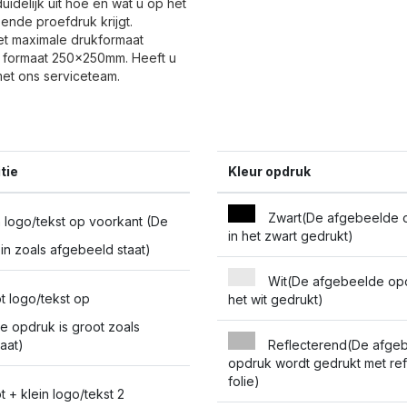
idelijk uit hoe en wat u op het
ende proefdruk krijgt.
et maximale drukformaat
 formaat 250x250mm. Heeft u
et ons serviceteam.
tie
Kleur opdruk
Zwart(De afgebeelde 
 logo/tekst op voorkant (De
in het zwart gedrukt)
ein zoals afgebeeld staat)
Wit(De afgebeelde opd
t logo/tekst op
het wit gedrukt)
e opdruk is groot zoals
aat)
Reflecterend(De afge
opdruk wordt gedrukt met re
folie)
 + klein logo/tekst 2