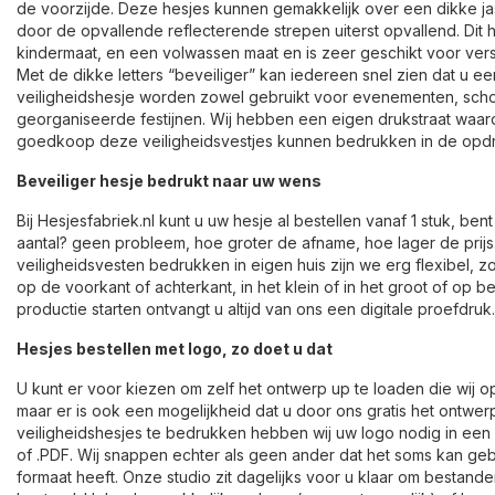
de voorzijde. Deze hesjes kunnen gemakkelijk over een dikke j
door de opvallende reflecterende strepen uiterst opvallend. Dit 
kindermaat, en een volwassen maat en is zeer geschikt voor ver
Met de dikke letters “beveiliger” kan iedereen snel zien dat u e
veiligheidshesje worden zowel gebruikt voor evenementen, schol
georganiseerde festijnen. Wij hebben een eigen drukstraat waard
goedkoop deze veiligheidsvestjes kunnen bedrukken in de opdr
Beveiliger hesje bedrukt naar uw wens
Bij Hesjesfabriek.nl kunt u uw hesje al bestellen vanaf 1 stuk, be
aantal? geen probleem, hoe groter de afname, hoe lager de prijs.
veiligheidsvesten bedrukken in eigen huis zijn we erg flexibel,
op de voorkant of achterkant, in het klein of in het groot of op be
productie starten ontvangt u altijd van ons een digitale proefdruk.
Hesjes bestellen met logo, zo doet u dat
U kunt er voor kiezen om zelf het ontwerp up te loaden die wij
maar er is ook een mogelijkheid dat u door ons gratis het ontwer
veiligheidshesjes te bedrukken hebben wij uw logo nodig in een 
of .PDF. Wij snappen echter als geen ander dat het soms kan gebe
formaat heeft. Onze studio zit dagelijks voor u klaar om bestanden