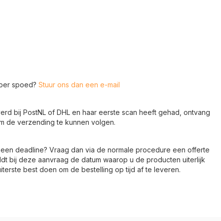
super spoed?
Stuur ons dan een e-mail
verd bij PostNL of DHL en haar eerste scan heeft gehad, ontvang
om de verzending te kunnen volgen.
een deadline? Vraag dan via de normale procedure een offerte
dt bij deze aanvraag de datum waarop u de producten uiterlijk
iterste best doen om de bestelling op tijd af te leveren.