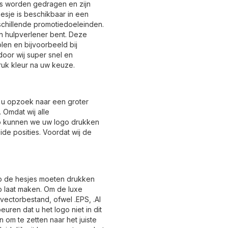
as worden gedragen en zijn
hesje is beschikbaar in een
schillende promotiedoeleinden.
en hulpverlener bent. Deze
en en bijvoorbeeld bij
oor wij super snel en
uk kleur na uw keuze.
nt u opzoek naar een groter
 Omdat wij alle
 zo kunnen we uw logo drukken
ide posities. Voordat wij de
 op de hesjes moeten drukken
p laat maken. Om de luxe
vectorbestand, ofwel .EPS, .AI
uren dat u het logo niet in dit
 om te zetten naar het juiste