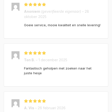
Gewaardeerd
5
Anoniem
(geverifieerde eigenaar)
–
28
uit 5
oktober 2025
Goeie service, mooie kwaliteit en snelle levering!
Gewaardeerd
5
Ton B.
–
1 december 2025
uit 5
Fantastisch geholpen met zoeken naar het
juiste hesje
Gewaardeerd
5
A. Vis
–
26 februari 2026
uit 5