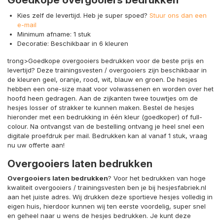
Kies zelf de levertijd. Heb je super spoed?
Stuur ons dan een
e-mail
Minimum afname: 1 stuk
Decoratie: Beschikbaar in 6 kleuren
trong>Goedkope overgooiers bedrukken voor de beste prijs en
levertijd? Deze trainingsvesten / overgooiers zijn beschikbaar in
de kleuren geel, oranje, rood, wit, blauw en groen. De hesjes
hebben een one-size maat voor volwassenen en worden over het
hoofd heen gedragen. Aan de zijkanten twee touwtjes om de
hesjes losser of strakker te kunnen maken. Bestel de hesjes
hieronder met een bedrukking in één kleur (goedkoper) of full-
colour. Na ontvangst van de bestelling ontvang je heel snel een
digitale proefdruk per mail. Bedrukken kan al vanaf 1 stuk, vraag
nu uw offerte aan!
Overgooiers laten bedrukken
Overgooiers laten bedrukken
? Voor het bedrukken van hoge
kwaliteit overgooiers / trainingsvesten ben je bij hesjesfabriek.nl
aan het juiste adres. Wij drukken deze sportieve hesjes volledig in
eigen huis, hierdoor kunnen wij ten eerste voordelig, super snel
en geheel naar u wens de hesjes bedrukken. Je kunt deze