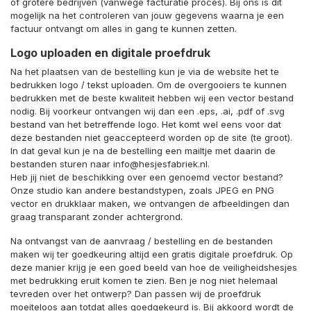
of grotere bedrijven (vanwege facturatie proces). Bij ons is dit
mogelijk na het controleren van jouw gegevens waarna je een
factuur ontvangt om alles in gang te kunnen zetten.
Logo uploaden en digitale proefdruk
Na het plaatsen van de bestelling kun je via de website het te
bedrukken logo / tekst uploaden. Om de overgooiers te kunnen
bedrukken met de beste kwaliteit hebben wij een vector bestand
nodig. Bij voorkeur ontvangen wij dan een .eps, .ai, .pdf of .svg
bestand van het betreffende logo. Het komt wel eens voor dat
deze bestanden niet geaccepteerd worden op de site (te groot).
In dat geval kun je na de bestelling een mailtje met daarin de
bestanden sturen naar info@hesjesfabriek.nl.
Heb jij niet de beschikking over een genoemd vector bestand?
Onze studio kan andere bestandstypen, zoals JPEG en PNG
vector en drukklaar maken, we ontvangen de afbeeldingen dan
graag transparant zonder achtergrond.
Na ontvangst van de aanvraag / bestelling en de bestanden
maken wij ter goedkeuring altijd een gratis digitale proefdruk. Op
deze manier krijg je een goed beeld van hoe de veiligheidshesjes
met bedrukking eruit komen te zien. Ben je nog niet helemaal
tevreden over het ontwerp? Dan passen wij de proefdruk
moeiteloos aan totdat alles goedgekeurd is. Bij akkoord wordt de