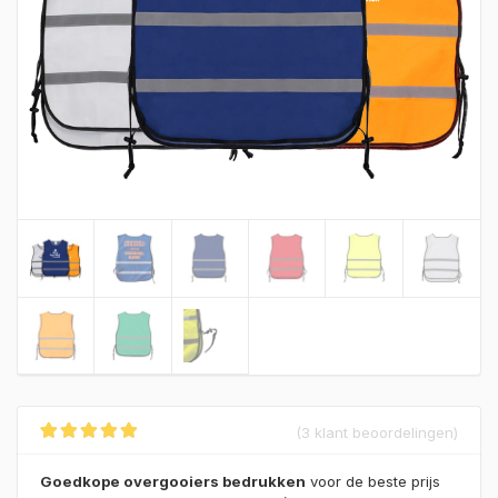
(
3
klant beoordelingen)
Gewaardeerd
3
5.00
op 5
Goedkope overgooiers bedrukken
voor de beste prijs
gebaseerd op