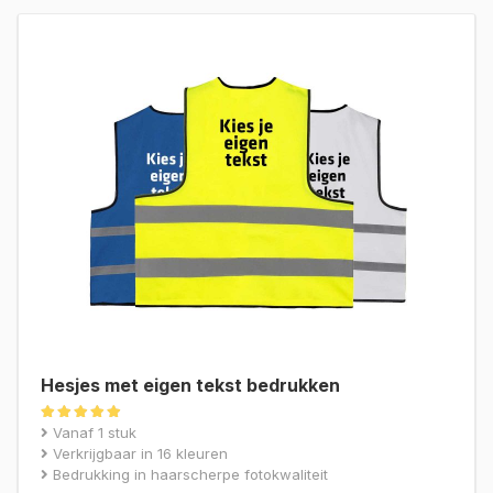
Hesjes met eigen tekst bedrukken
Gewaardeerd
Vanaf 1 stuk
5.00
Verkrijgbaar in 16 kleuren
uit 5
Bedrukking in haarscherpe fotokwaliteit