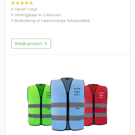
Gewaardeerd
Vanaf 1 stuk
5.00
Verkrijgbaar in 2 kleuren
uit 5
Bedrukking in haarscherpe fotokwaliteit
Bekijk product