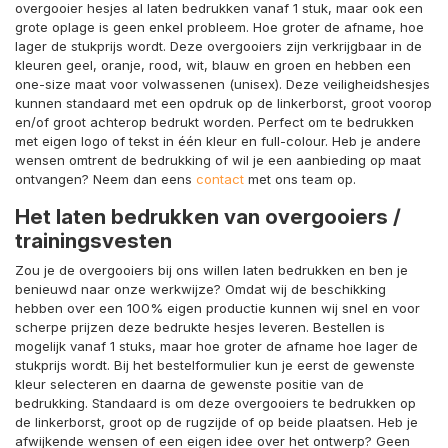
overgooier hesjes al laten bedrukken vanaf 1 stuk, maar ook een
grote oplage is geen enkel probleem. Hoe groter de afname, hoe
lager de stukprijs wordt. Deze overgooiers zijn verkrijgbaar in de
kleuren geel, oranje, rood, wit, blauw en groen en hebben een
one-size maat voor volwassenen (unisex). Deze veiligheidshesjes
kunnen standaard met een opdruk op de linkerborst, groot voorop
en/of groot achterop bedrukt worden. Perfect om te bedrukken
met eigen logo of tekst in één kleur en full-colour. Heb je andere
wensen omtrent de bedrukking of wil je een aanbieding op maat
ontvangen? Neem dan eens
contact
met ons team op.
Het laten bedrukken van overgooiers /
trainingsvesten
Zou je de overgooiers bij ons willen laten bedrukken en ben je
benieuwd naar onze werkwijze? Omdat wij de beschikking
hebben over een 100% eigen productie kunnen wij snel en voor
scherpe prijzen deze bedrukte hesjes leveren. Bestellen is
mogelijk vanaf 1 stuks, maar hoe groter de afname hoe lager de
stukprijs wordt. Bij het bestelformulier kun je eerst de gewenste
kleur selecteren en daarna de gewenste positie van de
bedrukking. Standaard is om deze overgooiers te bedrukken op
de linkerborst, groot op de rugzijde of op beide plaatsen. Heb je
afwijkende wensen of een eigen idee over het ontwerp? Geen