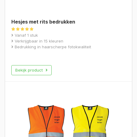
Hesjes met rits bedrukken
Gewaardeerd
Vanaf 1 stuk
4.88
Verkrijgbaar in 15 kleuren
uit 5
Bedrukking in haarscherpe fotokwaliteit
Bekijk product