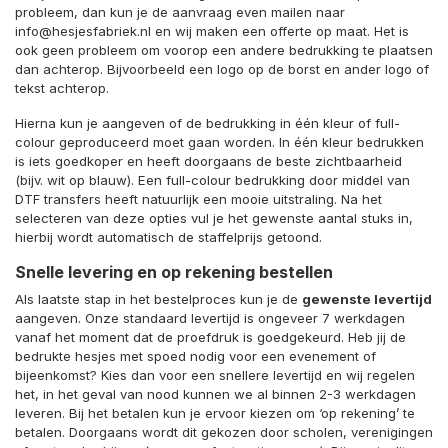
probleem, dan kun je de aanvraag even mailen naar
info@hesjesfabriek.nl en wij maken een offerte op maat. Het is
ook geen probleem om voorop een andere bedrukking te plaatsen
dan achterop. Bijvoorbeeld een logo op de borst en ander logo of
tekst achterop.
Hierna kun je aangeven of de bedrukking in één kleur of full-
colour geproduceerd moet gaan worden. In één kleur bedrukken
is iets goedkoper en heeft doorgaans de beste zichtbaarheid
(bijv. wit op blauw). Een full-colour bedrukking door middel van
DTF transfers heeft natuurlijk een mooie uitstraling. Na het
selecteren van deze opties vul je het gewenste aantal stuks in,
hierbij wordt automatisch de staffelprijs getoond.
Snelle levering en op rekening bestellen
Als laatste stap in het bestelproces kun je de
gewenste levertijd
aangeven. Onze standaard levertijd is ongeveer 7 werkdagen
vanaf het moment dat de proefdruk is goedgekeurd. Heb jij de
bedrukte hesjes met spoed nodig voor een evenement of
bijeenkomst? Kies dan voor een snellere levertijd en wij regelen
het, in het geval van nood kunnen we al binnen 2-3 werkdagen
leveren. Bij het betalen kun je ervoor kiezen om ‘op rekening’ te
betalen. Doorgaans wordt dit gekozen door scholen, verenigingen