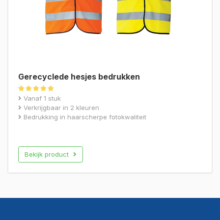
Gerecyclede hesjes bedrukken
Gewaardeerd
Vanaf 1 stuk
4.67
Verkrijgbaar in 2 kleuren
uit 5
Bedrukking in haarscherpe fotokwaliteit
Bekijk product