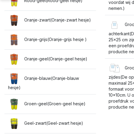
Rood-geel(Rood-geel hesje)
voordat wij 
nemen.)
Oranje-zwart(Oranje-zwart hesje)
Groo
achterkant(
Oranje-grijs(Oranje-grijs hesje )
25x25 cm zijn
een proefdru
productie n
Oranje-geel(Oranje-geel hesje)
Groot
zijdes(De op
Oranje-blauw(Oranje-blauw
maximaal 25x
hesje)
formaat voor 
10x10cm. U o
proefdruk vo
Groen-geel(Groen-geel hesje)
productie n
Geel-zwart(Geel-zwart hesje)