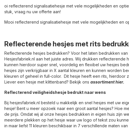
oi reflecterend signalisatiehesje met vele mogelijkheden en opti
stuk, vraag nu uw offerte aan!
Mooi reflecterend signalisatiehesje met vele mogelijkheden en op
Reflecterende hesjes met rits bedrukk
Reflecterende hesjes bedrukken? Voor het laten bedrukken van r
Hesjesfabriek.nl aan het juiste adres. Wij drukken reflecterende 
kunnen hierdoor super snel, voordelig en flexibel uw hesjes be
hesjes zijn verkrijgbaar in X aantal kleuren en kunnen worden bed
kleuren of geheel in full-color. Dit hesje heeft een rits, hierdoor z
Liever een hesje met klittenband? Bekijk ons
assortiment hier.
Reflecterend veiligheidshesje bedrukt naar wens
Bij hesjesfabriek.nl besteld u makkelijk en snel hesjes met uw eig
hesje! Bent u meer opzoek naar een groot aantal hesjes? Hoe me
de prijs. Omdat wij al onze hesjes bedrukken in eigen huis zijn w
meerdere plekken op het hesje waar uw logo of tekst zou kunnen
in maar liefst 11 kleuren beschikbaar in 7 verschillende maten va