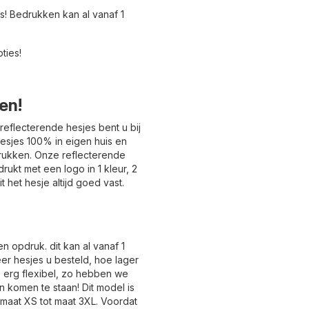
es! Bedrukken kan al vanaf 1
ties!
en!
eflecterende hesjes bent u bij
hesjes 100% in eigen huis en
drukken. Onze reflecterende
rukt met een logo in 1 kleur, 2
it het hesje altijd goed vast.
en opdruk. dit kan al vanaf 1
er hesjes u besteld, hoe lager
e erg flexibel, zo hebben we
 komen te staan! Dit model is
n maat XS tot maat 3XL. Voordat