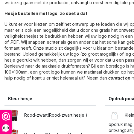
wij bezig gaan met de productie, ontvangt u eerst een digitale pr
Hesje bestellen met logo, zo doet u dat
U kunt er voor kiezen om zelf het ontwerp up te loaden die wij
maar er is ook een mogelijkheid dat u door ons gratis het ontwer
veiligheidshesjes te bedrukken hebben wij uw logo nodig in een 
of .PDF. Wij snappen echter als geen ander dat het soms kan gebe
formaat heeft. Onze studio zit dagelijks voor u klaar om bestanden
bestand. Upload gemakkelijk uw logo (zo groot mogelijk) of leg du
hesje gedrukt wilt hebben, dan zorgen wij er voor dat u een pass
Benieuwd naar de maximale drukformaten? Bij een borstlogo is h
100x100mm, een groot logo kunnen we maximaal drukken op het
hulp nodig of komt u er niet helemaal uit? Neem dan
contact op
m
Kleur hesje
Opdruk posi
Rood-zwart(Rood-zwart hesje )
Klein
opdruk mag m
8,9
ontvangt alt