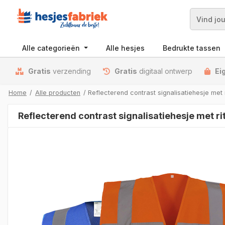
Zoek
Alle categorieën
Alle hesjes
Bedrukte tassen
Gratis
verzending
Gratis
digitaal ontwerp
Ei
Home
/
Alle producten
/ Reflecterend contrast signalisatiehesje met 
Reflecterend contrast signalisatiehesje met r