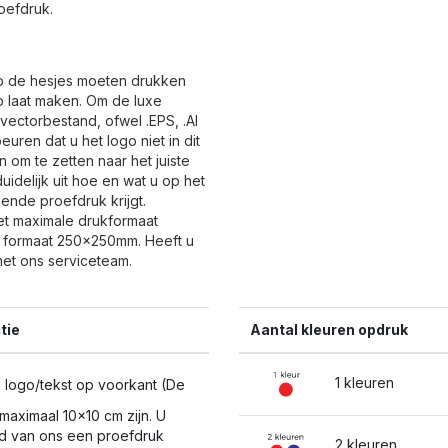
oefdruk.
 op de hesjes moeten drukken
p laat maken. Om de luxe
vectorbestand, ofwel .EPS, .AI
uren dat u het logo niet in dit
 om te zetten naar het juiste
idelijk uit hoe en wat u op het
ende proefdruk krijgt.
et maximale drukformaat
 formaat 250x250mm. Heeft u
et ons serviceteam.
tie
Aantal kleuren opdruk
1 kleuren
 logo/tekst op voorkant (De
aximaal 10x10 cm zijn. U
ijd van ons een proefdruk
2 kleuren