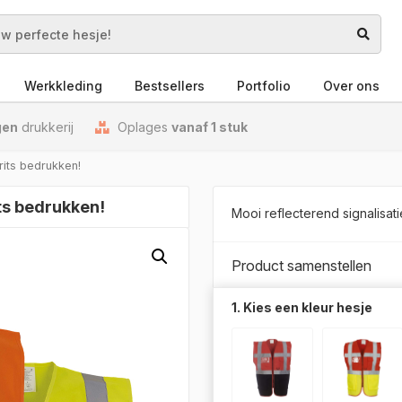
Werkkleding
Bestsellers
Portfolio
Over ons
gen
drukkerij
Oplages
vanaf 1 stuk
rits bedrukken!
its bedrukken!
Mooi reflecterend signalisat
Product samenstellen
1. Kies een kleur hesje