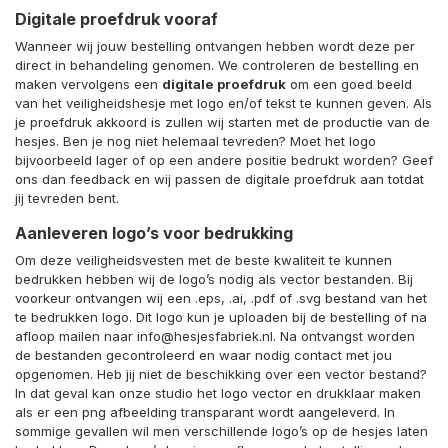
Digitale proefdruk vooraf
Wanneer wij jouw bestelling ontvangen hebben wordt deze per
direct in behandeling genomen. We controleren de bestelling en
maken vervolgens een
digitale proefdruk
om een goed beeld
van het veiligheidshesje met logo en/of tekst te kunnen geven. Als
je proefdruk akkoord is zullen wij starten met de productie van de
hesjes. Ben je nog niet helemaal tevreden? Moet het logo
bijvoorbeeld lager of op een andere positie bedrukt worden? Geef
ons dan feedback en wij passen de digitale proefdruk aan totdat
jij tevreden bent.
Aanleveren logo’s voor bedrukking
Om deze veiligheidsvesten met de beste kwaliteit te kunnen
bedrukken hebben wij de logo’s nodig als vector bestanden. Bij
voorkeur ontvangen wij een .eps, .ai, .pdf of .svg bestand van het
te bedrukken logo. Dit logo kun je uploaden bij de bestelling of na
afloop mailen naar info@hesjesfabriek.nl. Na ontvangst worden
de bestanden gecontroleerd en waar nodig contact met jou
opgenomen. Heb jij niet de beschikking over een vector bestand?
In dat geval kan onze studio het logo vector en drukklaar maken
als er een png afbeelding transparant wordt aangeleverd. In
sommige gevallen wil men verschillende logo’s op de hesjes laten