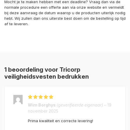
Mocht je te maken hebben met een deadline? Vraag dan via de
normale procedure een offerte aan via onze website en vermeldt
bij deze aanvraag de datum waarop u de producten uiterlijk nodig
hebt. Wij zullen dan ons uiterste best doen om de bestelling op tijd
af te leveren.
1 beoordeling voor
Tricorp
veiligheidsvesten bedrukken
Gewaardeerd
5
Wim Borghys
(geverifieerde eigenaar)
–
19
uit 5
november 2025
Prima kwaliteit en correcte levering!