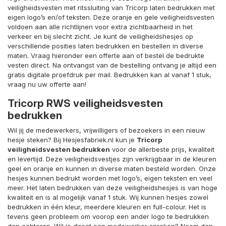
veiligheidsvesten met ritssluiting van Tricorp laten bedrukken met
eigen logo’s en/of teksten. Deze oranje en gele veiligheidsvesten
voldoen aan alle richtlijnen voor extra zichtbaarheid in het
verkeer en bij slecht zicht. Je kunt de veiligheidshesjes op
verschillende posities laten bedrukken en bestellen in diverse
maten. Vraag hieronder een offerte aan of bestel de bedrukte
vesten direct. Na ontvangst van de bestelling ontvang je altijd een
gratis digitale proefdruk per mail. Bedrukken kan al vanaf 1 stuk,
vraag nu uw offerte aan!
Tricorp RWS veiligheidsvesten
bedrukken
Wil jij de medewerkers, vrijwilligers of bezoekers in een nieuw
hesje steken? Bij Hesjesfabriek.nl kun je
Tricorp
veiligheidsvesten bedrukken
voor de allerbeste prijs, kwaliteit
en levertijd. Deze veiligheidsvestjes zijn verkrijgbaar in de kleuren
geel en oranje en kunnen in diverse maten besteld worden. Onze
hesjes kunnen bedrukt worden met logo’s, eigen teksten en veel
meer. Het laten bedrukken van deze veiligheidshesjes is van hoge
kwaliteit en is al mogelijk vanaf 1 stuk. Wij kunnen hesjes zowel
bedrukken in één kleur, meerdere kleuren en full-colour. Het is
tevens geen probleem om voorop een ander logo te bedrukken
dan achterop. Wil je direct een medewerker spreken? Neem dan