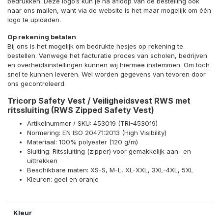
bedrukken. Deze logo’s kun je na afloop van de bestelling ook
naar ons mailen, want via de website is het maar mogelijk om één
logo te uploaden.
Op rekening betalen
Bij ons is het mogelijk om bedrukte hesjes op rekening te
bestellen. Vanwege het facturatie proces van scholen, bedrijven
en overheidsinstellingen kunnen wij hiermee instemmen. Om toch
snel te kunnen leveren. Wel worden gegevens van tevoren door
ons gecontroleerd.
Tricorp Safety Vest / Veiligheidsvest RWS met
ritssluiting (RWS Zipped Safety Vest)
Artikelnummer / SKU: 453019 (TRI-453019)
Normering: EN ISO 20471:2013 (High Visibility)
Materiaal: 100% polyester (120 g/m)
Sluiting: Ritssluiting (zipper) voor gemakkelijk aan- en
uittrekken
Beschikbare maten: XS-S, M-L, XL-XXL, 3XL-4XL, 5XL
Kleuren: geel en oranje
Kleur