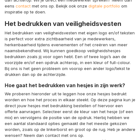
eens
contact
met ons op. Bekijk ook onze
digitale portfolio
om
inspiratie op te doen.
Het bedrukken van veiligheidsvesten
Het bedrukken van veiligheidsvesten met eigen logo en/of teksten
is perfect voor extra zichtbaarheid van je medewerkers,
herkenbaarheid tijdens evenementen of het creëren van meer
naamsbekendheid. Wij kunnen goedkoop veiligheidshesjes
bedrukken zoals jij voor ogen hebt. Een of twee logo’s aan de
voorzijde en/of een opdruk achterop, in een kleur of full-colour.
Bij ons is het geen probleem om voorop een ander logo/tekst te
drukken dan op de achterzijde.
Hoe gaat het bedrukken van hesjes in zijn werk?
We proberen hieronder uit te leggen hoe onze hesjes bedrukt
worden en hoe het proces in elkaar steekt. Op deze pagina kun je
direct jouw hesjes met bedrukking bestellen of hiervoor een
offerte aanvragen. Selecteer eerst de kleur van het hesje (of een
mix) en vervolgens de positie van de opdruk. Hierbij hebben we
een aantal standaard opties gemaakt die het meeste gekozen
worden, zoals op de linkerborst en groot op de rug. Heb je andere
wensen? Neem dan contact met ons op.