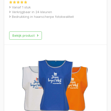
Gewaardeerd
Vanaf 1 stuk
5.00
Verkrijgbaar in 24 kleuren
uit 5
Bedrukking in haarscherpe fotokwaliteit
Bekijk product