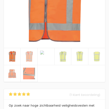
(
1
klant beoordeling)
Gewaardeerd
1
5.00
op 5
Op zoek naar hoge zichtbaarheid veiligheidsvesten met
gebaseerd op