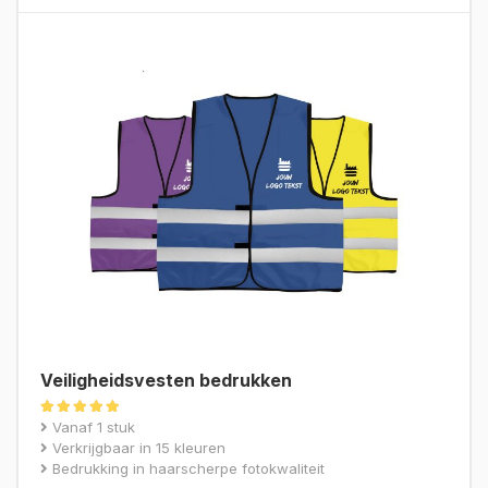
Veiligheidsvesten bedrukken
Gewaardeerd
Vanaf 1 stuk
4.84
Verkrijgbaar in 15 kleuren
uit 5
Bedrukking in haarscherpe fotokwaliteit